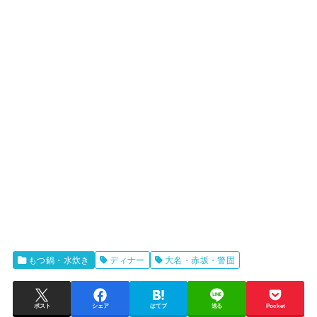
もつ鍋・水炊き
ディナー
大名・赤坂・警固
ポスト
シェア
はてブ
送る
Pocket