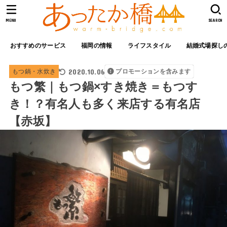
MENU
SEARCH
おすすめのサービス
福岡の情報
ライフスタイル
結婚式場探し
2020.10.06
もつ鍋・水炊き
プロモーションを含みます
もつ繁｜もつ鍋×すき焼き＝もつす
き！？有名人も多く来店する有名店
【赤坂】