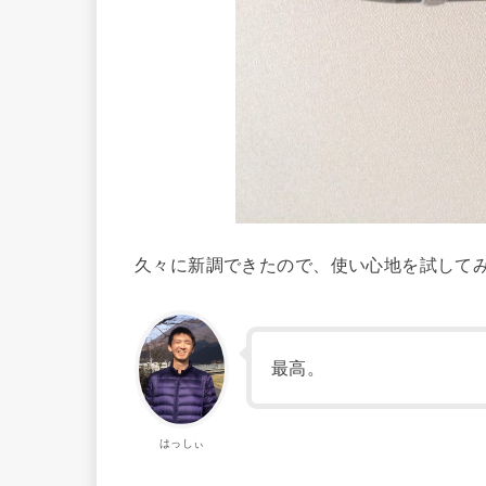
久々に新調できたので、使い心地を試して
最高。
はっしぃ