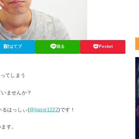
はてブ
送る
Pocket
なってしまう
ていませんか？
いるはっしぃ(
@hassi1222
)です！
います。