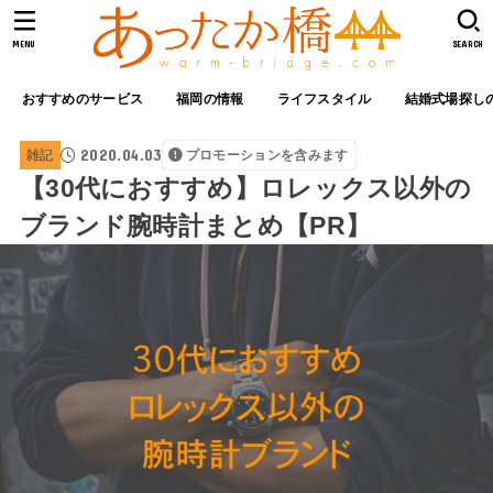
MENU
SEARCH
おすすめのサービス
福岡の情報
ライフスタイル
結婚式場探し
2020.04.03
雑記
プロモーションを含みます
【30代におすすめ】ロレックス以外の
ブランド腕時計まとめ【PR】