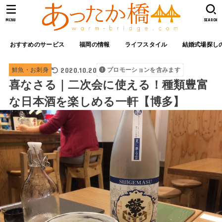
MENU
SEARCH
おすすめのサービス
福岡の情報
ライフスタイル
結婚式場探し
2020.10.20
鮮魚・お刺身
プロモーションを含みます
喜なさる｜二次会に使える！種類豊富
な日本酒を楽しめる一軒【博多】