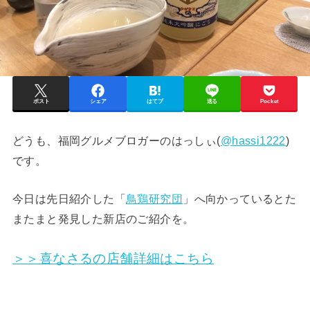
ポスト
シェア
はてブ
送る
Pocket
どうも、福岡グルメブロガーのはっしぃ(
@hassi1222
)
です。
今日は先日紹介した「
鳥鶏研究団
」へ向かっているとた
またまと発見した新店のご紹介を。
＞＞喜なさるの店舗詳細はこちら