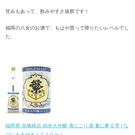
甘みもあって、飲みやすさ抜群です！
福岡の八女のお酒で、もはや買って帰りたいレベルでし
た。
福岡県 高橋商店 純米大吟醸 薄にごり酒 夏に夢る雪 ( な
つにみるゆき ) ７２０ｍｌ