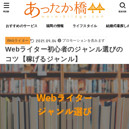
MENU
SEARCH
おすすめのサービス
福岡の情報
ライフスタイル
結婚式場探し
2021.09.04
Webライター
プロモーションを含みます
Webライター初心者のジャンル選びの
コツ【稼げるジャンル】