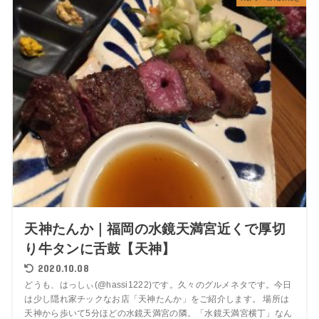
天神たんか｜福岡の水鏡天満宮近くで厚切
り牛タンに舌鼓【天神】
2020.10.08
どうも、はっしぃ(@hassi1222)です。久々のグルメネタです。今日
は少し隠れ家チックなお店「天神たんか」をご紹介します。 場所は
天神から歩いて5分ほどの水鏡天満宮の隣。「水鏡天満宮横丁」なん