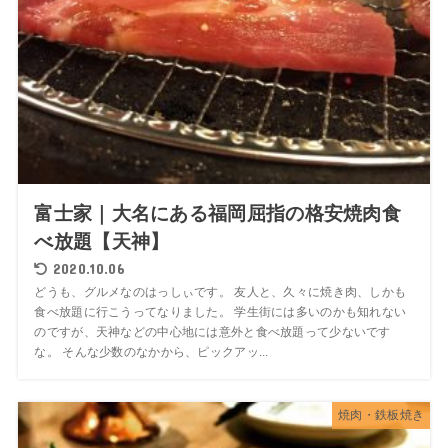
富士家｜大名にある福岡屈指の格安焼肉食
べ放題【天神】
2020.10.06
どうも、グルメなのはっしぃです。 友人と、久々に焼き肉、しかも
食べ放題に行こうってなりました。 学生街には多いのかも知れない
のですが、天神などの中心地には意外と食べ放題って少ないです
な。 そんな少数のなかから、ピックアッ...
焼肉・鉄板焼き