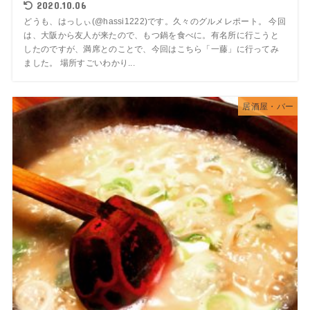
2020.10.06
どうも、はっしぃ(@hassi1222)です。久々のグルメレポート。 今回
は、大阪から友人が来たので、もつ鍋を食べに。有名所に行こうと
したのですが、満席とのことで、今回はこちら「一藤」に行ってみ
ました。 場所すごいわかり...
居酒屋・バー