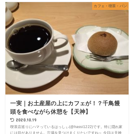
カフェ・喫茶・パン
一実｜お土産屋の上にカフェが！？千鳥饅
頭を食べながら休憩を【天神】
2020.10.19
喫茶店巡りにハマっているはっしぃ(@hassi1222)です。特に隠れ家
には目がありません。穴場を見つけまくりたいですね～ 今日は天神