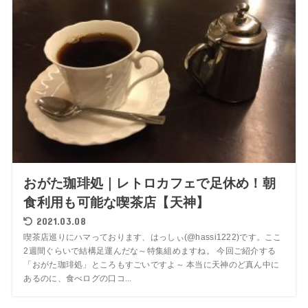
おがた珈琲処｜レトロカフェで足休め！朝
食利用も可能な喫茶店【天神】
2021.03.08
喫茶店巡りにハマっております、はっしぃ(@hassi1222)です。ここ
2週間ぐらいで結構足運んだな～特集組めますね。 今回ご紹介する
「おがた珈琲処」ところもすごいですよ～ 本当に天神のど真ん中に
あるのに、食べログの口コ...