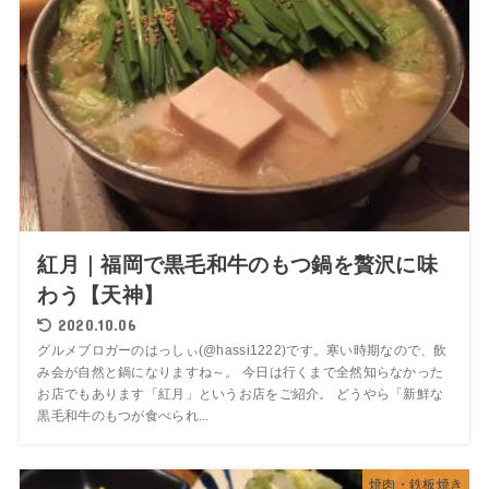
紅月｜福岡で黒毛和牛のもつ鍋を贅沢に味
わう【天神】
2020.10.06
グルメブロガーのはっしぃ(@hassi1222)です。寒い時期なので、飲
み会が自然と鍋になりますね～。 今日は行くまで全然知らなかった
お店でもあります「紅月」というお店をご紹介。 どうやら「新鮮な
黒毛和牛のもつが食べられ...
焼肉・鉄板焼き