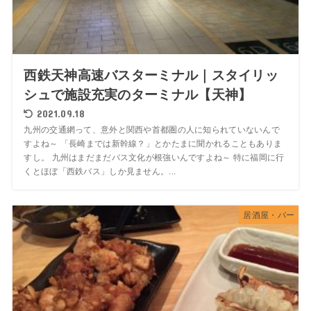
西鉄天神高速バスターミナル｜スタイリッ
シュで施設充実のターミナル【天神】
2021.09.18
九州の交通網って、意外と関西や首都圏の人に知られていないんで
すよね～ 「長崎までは新幹線？」とかたまに聞かれることもありま
すし。 九州はまだまだバス文化が根強いんですよね～ 特に福岡に行
くとほぼ「西鉄バス」しか見ません。...
居酒屋・バー