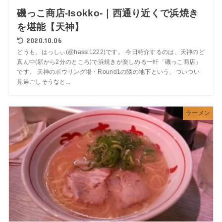
磯っこ商店‐Isokko‐｜西通り近くで浜焼き
を堪能【天神】
2020.10.06
どうも、はっしぃ(@hassi1222)です。 今日紹介するのは、天神のど
真ん中(駅から2分のところ)で浜焼きが楽しめる一軒「磯っこ商店」
です。 天神のボウリング場・Round1の隣の地下という、ついつい
見過ごしそうなと...
ラーメン