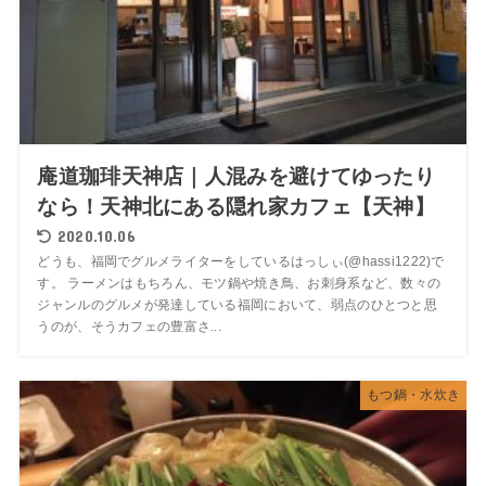
庵道珈琲天神店｜人混みを避けてゆったり
なら！天神北にある隠れ家カフェ【天神】
2020.10.06
どうも、福岡でグルメライターをしているはっしぃ(@hassi1222)で
す。 ラーメンはもちろん、モツ鍋や焼き鳥、お刺身系など、数々の
ジャンルのグルメが発達している福岡において、弱点のひとつと思
うのが、そうカフェの豊富さ...
もつ鍋・水炊き