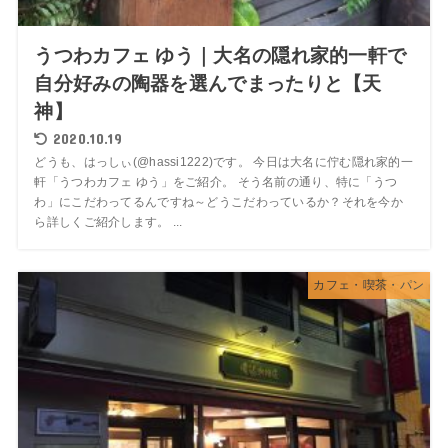
うつわカフェ ゆう｜大名の隠れ家的一軒で
自分好みの陶器を選んでまったりと【天
神】
2020.10.19
どうも、はっしぃ(@hassi1222)です。 今日は大名に佇む隠れ家的一
軒「うつわカフェ ゆう」をご紹介。 そう名前の通り、特に「うつ
わ」にこだわってるんですね～どうこだわっているか？それを今か
ら詳しくご紹介します。 ...
カフェ・喫茶・パン