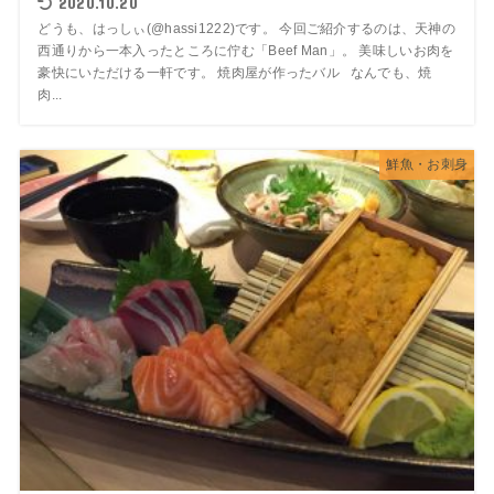
2020.10.20
どうも、はっしぃ(@hassi1222)です。 今回ご紹介するのは、天神の
西通りから一本入ったところに佇む「Beef Man」。 美味しいお肉を
豪快にいただける一軒です。 焼肉屋が作ったバル なんでも、焼
肉...
鮮魚・お刺身