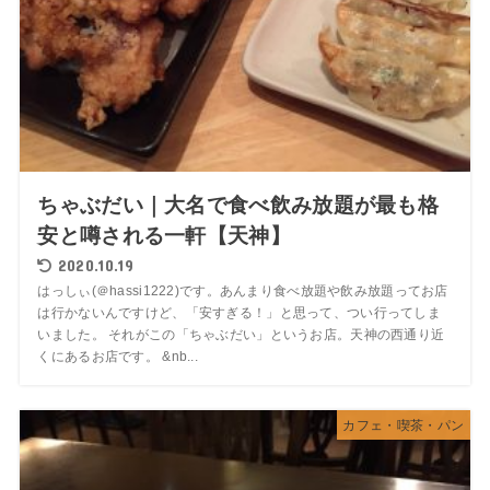
ちゃぶだい｜大名で食べ飲み放題が最も格
安と噂される一軒【天神】
2020.10.19
はっしぃ(＠hassi1222)です。あんまり食べ放題や飲み放題ってお店
は行かないんですけど、「安すぎる！」と思って、つい行ってしま
いました。 それがこの「ちゃぶだい」というお店。天神の西通り近
くにあるお店です。 &nb...
カフェ・喫茶・パン