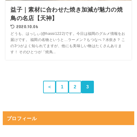
益子｜素材に合わせた焼き加減が魅力の焼
鳥の名店【天神】
2020.10.06
どうも、はっしぃ(@hassi1222)です。今日は福岡のグルメ情報をお
届けです。 福岡の名物というと…ラーメン？もつなべ？水炊き？ こ
の3つがよく知られてますが、他にも美味しい物はたくさんありま
す！ そのひとつが「焼鳥...
＜
1
2
3
プロフィール