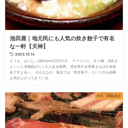
池田屋｜地元民にも人気の炊き餃子で有名
な一軒【天神】
2020.10.14
どうも、はっしぃ(@hassi1222)です。 ラーメンに、モツ鍋、水炊き
といった名物品がたくさんある福岡。 焼き鳥やお刺身ももはや名産
品ですよね～。 そんななか、最近では「炊き餃子」というのも結構
人気が上がってきている...
焼肉・鉄板焼き